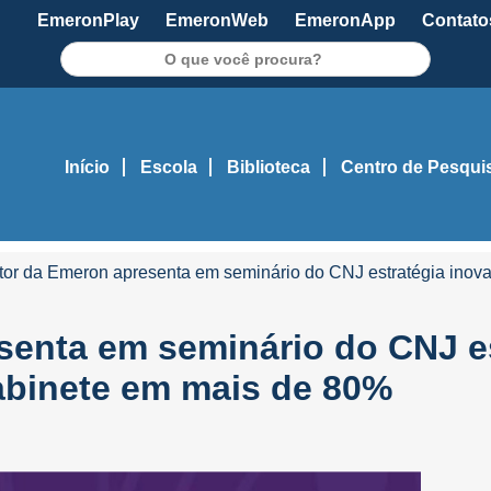
EmeronPlay
EmeronWeb
EmeronApp
Contato
Pesquisar
Início
Escola
Biblioteca
Centro de Pesqui
tor da Emeron apresenta em seminário do CNJ estratégia inova
senta em seminário do CNJ e
gabinete em mais de 80%