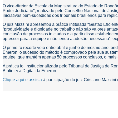
O vice-diretor da Escola da Magistratura do Estado de Rondô
Poder Judiciário", realizado pelo Conselho Nacional de Just
iniciativas bem-sucedidas dos tribunais brasileiros para repli
O juiz Mazzini apresentou a prática intitulada “Gestão Eficie
“produtividade e dignidade no trabalho não são valores antag
conclusão de processos iniciados e a partir disso estabelec
opressor para a equipe e não tendo a adesão necessária”, exp
O primeiro recorte veio entre abril e junho do mesmo ano, o
Emeron, o sucesso do método é comprovado pela sua sustentab
equipe, que mantém apenas 50 processos conclusos, o mais 
A prática foi institucionalizada pelo Tribunal de Justiça de R
Biblioteca Digital da Emeron.
Clique aqui e assista
à participação do juiz Cristiano Mazzin