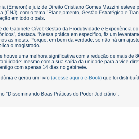
nia (Emeron) e juiz de Direito Cristiano Gomes Mazzini esteve
iça (CNJ), com o tema "Planejamento, Gestão Estratégica e Tra
cação em todo o país.
nte de Gabinete Cível: Gestão da Produtividade e Experiência do
ônicos”, destaca. “Nessa prática em específico, fiz um levanta
emos as metas. Porque, em bem da verdade, se não há um ajuste
lica o magistrado.
nde houve uma melhora significativa com a redução de mais de 
ilidade: mesmo com a sua saída da unidade para a vice-diretor
antigo com apenas 14 dias no gabinete.
ondônia e gerou um livro
(acesse aqui o e-Book)
que foi distribu
i no "Disseminando Boas Práticas do Poder Judiciário".