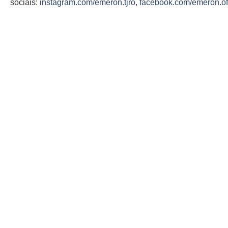
sociais:
instagram.com/emeron.tjro
,
facebook.com/emeron.ofi