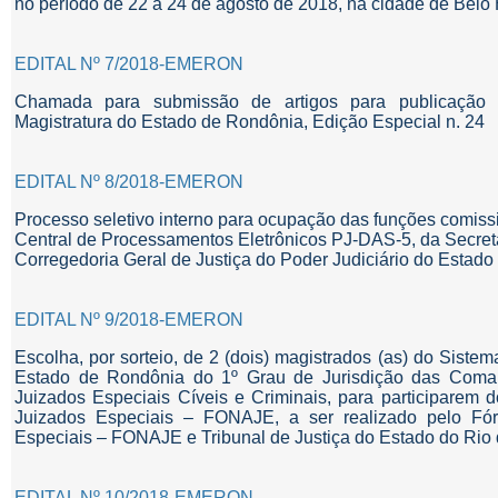
no período de 22 a 24 de agosto de 2018, na cidade de Belo
EDITAL Nº 7/2018-EMERON
Chamada para submissão de artigos para publicação
Magistratura do Estado de Rondônia, Edição Especial n. 24
EDITAL Nº 8/2018-EMERON
Processo seletivo interno para ocupação das funções comis
Central de Processamentos Eletrônicos PJ-DAS-5, da Secreta
Corregedoria Geral de Justiça do Poder Judiciário do Estad
EDITAL Nº 9/2018-EMERON
Escolha, por sorteio, de 2 (dois) magistrados (as) do Siste
Estado de Rondônia do 1º Grau de Jurisdição das Comarca
Juizados Especiais Cíveis e Criminais, para participarem
Juizados Especiais – FONAJE, a ser realizado pelo Fó
Especiais – FONAJE e Tribunal de Justiça do Estado do Rio 
EDITAL Nº 10/2018-EMERON