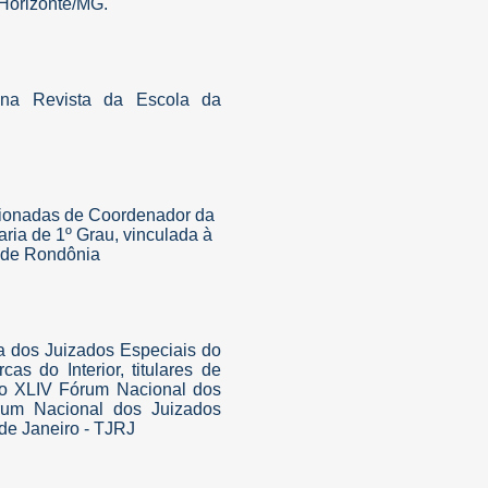
 Horizonte/MG.
 na Revista da Escola da
sionadas de Coordenador da
ria de 1º Grau, vinculada à
o de Rondônia
ma dos Juizados Especiais do
s do Interior, titulares de
 do XLIV Fórum Nacional dos
rum Nacional dos Juizados
de Janeiro - TJRJ