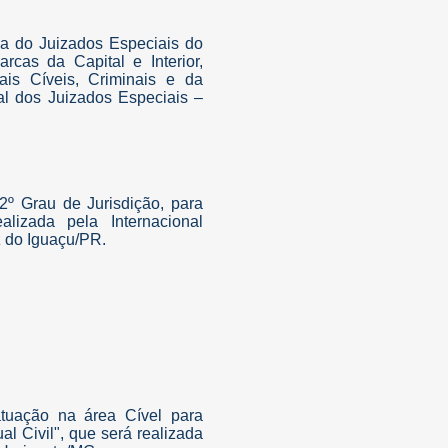
ema do Juizados Especiais do
cas da Capital e Interior,
s Cíveis, Criminais e da
al dos Juizados Especiais –
 2º Grau de Jurisdição, para
alizada pela Internacional
z do Iguaçu/PR.
atuação na área Cível para
al Civil", que será realizada