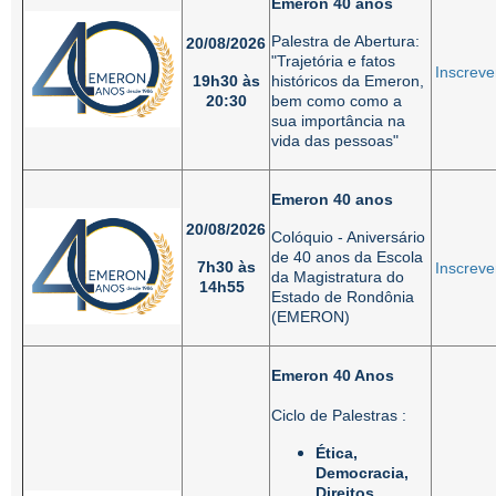
Emeron 40 anos
Palestra de Abertura:
20/08/2026
"Trajetória e fatos
Inscreve
19h30 às
históricos da Emeron,
20:30
bem como como a
sua importância na
vida das pessoas"
Emeron 40 anos
20/08/2026
Colóquio - Aniversário
de 40 anos da Escola
7h30 às
Inscreve
da Magistratura do
14h55
Estado de Rondônia
(EMERON)
Emeron 40 Anos
Ciclo de Palestras :
Ética,
Democracia,
Direitos