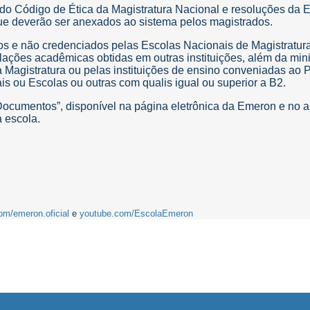
s do Código de Ética da Magistratura Nacional e resoluções da
ue deverão ser anexados ao sistema pelos magistrados.
os e não credenciados pelas Escolas Nacionais de Magistratur
itulações acadêmicas obtidas em outras instituições, além da mi
a Magistratura ou pelas instituições de ensino conveniadas ao
ais ou Escolas ou outras com qualis igual ou superior a B2.
ocumentos”, disponível na página eletrônica da Emeron e no 
a escola.
om/emeron.oficial
e
youtube.com/EscolaEmeron