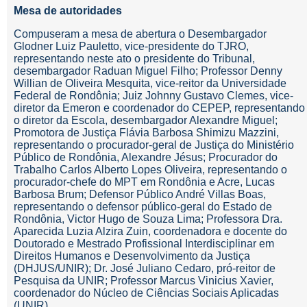
Mesa de autoridades
Compuseram a mesa de abertura o Desembargador
Glodner Luiz Pauletto, vice-presidente do TJRO,
representando neste ato o presidente do Tribunal,
desembargador Raduan Miguel Filho; Professor Denny
Willian de Oliveira Mesquita, vice-reitor da Universidade
Federal de Rondônia; Juiz Johnny Gustavo Clemes, vice-
diretor da Emeron e coordenador do CEPEP, representando
o diretor da Escola, desembargador Alexandre Miguel;
Promotora de Justiça Flávia Barbosa Shimizu Mazzini,
representando o procurador-geral de Justiça do Ministério
Público de Rondônia, Alexandre Jésus; Procurador do
Trabalho Carlos Alberto Lopes Oliveira, representando o
procurador-chefe do MPT em Rondônia e Acre, Lucas
Barbosa Brum; Defensor Público André Villas Boas,
representando o defensor público-geral do Estado de
Rondônia, Victor Hugo de Souza Lima; Professora Dra.
Aparecida Luzia Alzira Zuin, coordenadora e docente do
Doutorado e Mestrado Profissional Interdisciplinar em
Direitos Humanos e Desenvolvimento da Justiça
(DHJUS/UNIR); Dr. José Juliano Cedaro, pró-reitor de
Pesquisa da UNIR; Professor Marcus Vinicius Xavier,
coordenador do Núcleo de Ciências Sociais Aplicadas
(UNIR).