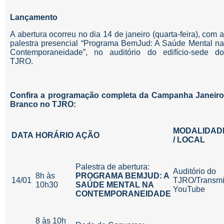
Lançamento
A abertura ocorreu no dia 14 de janeiro (quarta-feira), com a
palestra presencial “Programa BemJud: A Saúde Mental na
Contemporaneidade”, no auditório do edifício-sede do
TJRO.
Confira a programação completa da Campanha Janeiro
Branco no TJRO:
MODALIDAD
DATA
HORÁRIO
AÇÃO
/
LOCAL
Palestra de abertura:
Auditório do
8h às
PROGRAMA BEMJUD: A
14/01
TJRO/Transm
10h30
SAÚDE MENTAL NA
YouTube
CONTEMPORANEIDADE
8 às 10h