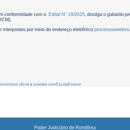
 em conformidade com o
Edital N° 19/2025
, divulga o gabarito p
EDCM).
er interpostos por meio do endereço eletrônico
processoseletivo
om/emeron.oficial
e
youtube.com/EscolaEmeron
Poder Judiciário de Rondônia