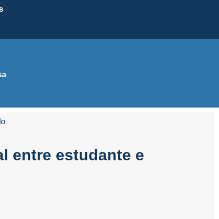
s
sa
do
l entre estudante e