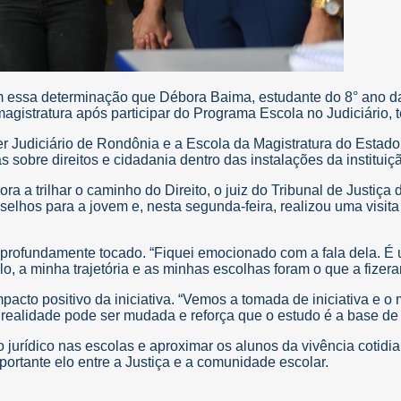
com essa determinação que Débora Baima, estudante do 8° ano d
 magistratura após participar do Programa Escola no Judiciário,
 Judiciário de Rondônia e a Escola da Magistratura do Estado
s sobre direitos e cidadania dentro das instalações da instituiç
ra a trilhar o caminho do Direito, o juiz do Tribunal de Justiç
lhos para a jovem e, nesta segunda-feira, realizou uma visita
u profundamente tocado. “Fiquei emocionado com a fala dela. É 
lo, a minha trajetória e as minhas escolhas foram o que a fizera
impacto positivo da iniciativa. “Vemos a tomada de iniciativa 
realidade pode ser mudada e reforça que o estudo é a base de t
 jurídico nas escolas e aproximar os alunos da vivência cotidi
ortante elo entre a Justiça e a comunidade escolar.