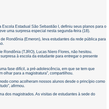
a Escola Estadual São Sebastião I, definiu seus planos para o
 teve uma surpresa especial nesta segunda-feira (18).
 de Rondônia (Emeron), leva estudantes da rede pública para
ão.
a de Rondônia (TJRO), Lucas Niero Flores, não hesitou.
 surpresa à escola da estudante para entregar o presente
uma fase difícil, a pré-adolescência, em que se tem que
m olhar para a magistratura”, compartilhou.
e o modo como acolheram nossos alunos desde o princípio como
udo”, afirmou.
ana dos magistrados. As visitas de estudantes à sede do