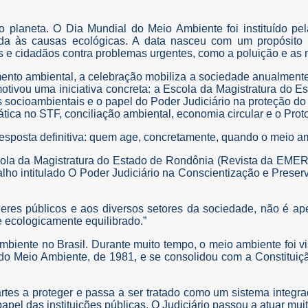
 planeta. O Dia Mundial do Meio Ambiente foi instituído p
ada às causas ecológicas. A data nasceu com um propósito 
 e cidadãos contra problemas urgentes, como a poluição e as 
ento ambiental, a celebração mobiliza a sociedade anualmente 
motivou uma iniciativa concreta: a Escola da Magistratura do
socioambientais e o papel do Poder Judiciário na proteção do
ática no STF, conciliação ambiental, economia circular e o Pro
resposta definitiva: quem age, concretamente, quando o meio
ola da Magistratura do Estado de Rondônia (Revista da EMERON
ho intitulado O Poder Judiciário na Conscientização e Preser
deres públicos e aos diversos setores da sociedade, não é 
 ecologicamente equilibrado.”
ambiente no Brasil. Durante muito tempo, o meio ambiente foi v
do Meio Ambiente, de 1981, e se consolidou com a Constituiçã
rtes a proteger e passa a ser tratado como um sistema integra
el das instituições públicas. O Judiciário passou a atuar muito