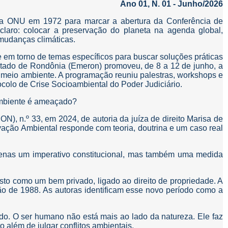
Ano 01, N. 01 - Junho/2026
ela ONU em 1972 para marcar a abertura da Conferência de
claro: colocar a preservação do planeta na agenda global,
mudanças climáticas.
em torno de temas específicos para buscar soluções práticas
 Estado de Rondônia (Emeron) promoveu, de 8 a 12 de junho, a
 meio ambiente. A programação reuniu palestras, workshops e
tocolo de Crise Socioambiental do Poder Judiciário.
 ambiente é ameaçado?
), n.º 33, em 2024, de autoria da juíza de direito Marisa de
vação Ambiental responde com teoria, doutrina e um caso real
apenas um imperativo constitucional, mas também uma medida
isto como um bem privado, ligado ao direito de propriedade. A
o de 1988. As autoras identificam esse novo período como a
do. O ser humano não está mais ao lado da natureza. Ele faz
 além de julgar conflitos ambientais.