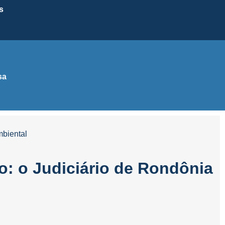
s
sa
mbiental
io: o Judiciário de Rondônia