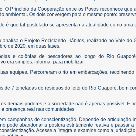
o. O Princípio da Cooperação entre os Povos reconhece que a p
ão ambiental. Os dois convergem para o mesmo ponto: preserva
e é que tal postulado se apresenta na atualidade como uma da
o analisa o Projeto Reciclando Hábitos, realizado no Vale do
bro de 2020, em duas fases.
bolas e colônias de pescadores ao longo do Rio Guaporé. 
vo era simples: informar para mobilizar.
duas equipes. Percorreram o rio em embarcações, recolhendo 
ais de 7 toneladas de resíduos do leito do Rio Guaporé, bem 
rio, os demais poderes e a sociedade não é apenas possível. É
l e presença real nas comunidades.
 campanhas de conscientização. Depende de articulação inters
ário pode abandonar a postura estritamente reativa e passar 
 a conscientização. Acesse a íntegra e examine como a jurisdi
cas públicas.