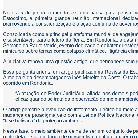
No dia 5 de junho, o mundo fez uma pausa para pensar no
Estocolmo, a primeira grande reunião internacional dedic
promovendo a conscientização e a ação conjunta de governos
Consolidada como a principal plataforma mundial de engajam
e sustentáveis para o futuro da Terra. Em Rondônia, a data 
Semana da Pauta Verde, evento dedicado a debater questões 
minicurso sobre temas como colapso climático, litigância clim
A iniciativa renova uma questão antiga, que permanece sem 
Essa pergunta orienta um artigo publicado na Revista da Esc
Almeida e da desembargadora Inês Moreira da Costa. O trabal
ocorrido em Rondônia.
“A atuação do Poder Judiciário, aliada aos demais po
eficaz quando se trata da preservação do meio ambiente
O artigo percorre a evolução do tratamento jurídico do meio 
mudança de paradigma veio com a Lei da Política Nacional 
“fase holística” da proteção ambiental.
Nessa fase, o meio ambiente deixa de ser um conjunto de pa
parte dela. Essa mudança de perspectiva ampliou também o pap