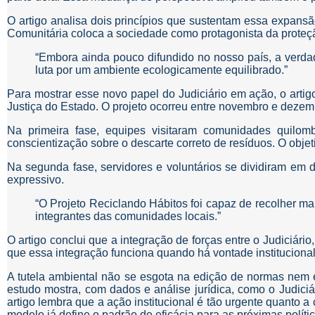
O artigo analisa dois princípios que sustentam essa expansã
Comunitária coloca a sociedade como protagonista da proteç
“Embora ainda pouco difundido no nosso país, a verdad
luta por um ambiente ecologicamente equilibrado.”
Para mostrar esse novo papel do Judiciário em ação, o artig
Justiça do Estado. O projeto ocorreu entre novembro e dezem
Na primeira fase, equipes visitaram comunidades quilom
conscientização sobre o descarte correto de resíduos. O objeti
Na segunda fase, servidores e voluntários se dividiram em 
expressivo.
“O Projeto Reciclando Hábitos foi capaz de recolher m
integrantes das comunidades locais.”
O artigo conclui que a integração de forças entre o Judiciá
que essa integração funciona quando há vontade instituciona
A tutela ambiental não se esgota na edição de normas nem em
estudo mostra, com dados e análise jurídica, como o Judici
artigo lembra que a ação institucional é tão urgente quanto
modelo já define o padrão de eficácia para as próximas políti