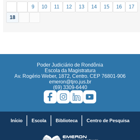
9
10
11
12
13
14
15
16
17
18
Poder Judiciário de Rondônia
Escola da Magistratura
Av. Rogério Weber, 1872, Centro. CEP 76801-906
emeron@tjro.jus.br
(69) 3309-6440
Início
Escola
Biblioteca
Centro de Pesquisa