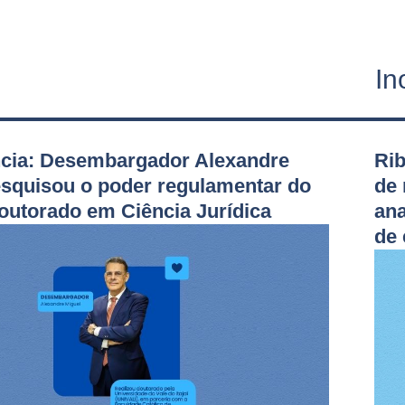
In
ncia: Desembargador Alexandre
Rib
esquisou o poder regulamentar do
de 
outorado em Ciência Jurídica
ana
de