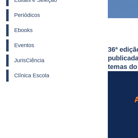
Editais e Seleção
Periódicos
Ebooks
Eventos
36ª ediçã
publicada
JurisCiência
temas do 
Clínica Escola