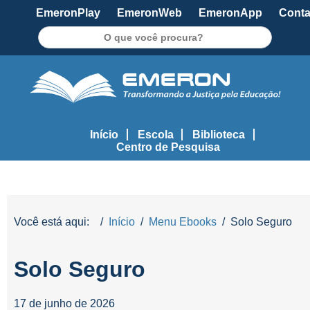
EmeronPlay
EmeronWeb
EmeronApp
Conta
Pesquisar
Início
Escola
Biblioteca
Centro de Pesquisa
Você está aqui:
Início
Menu Ebooks
Solo Seguro
Solo Seguro
17 de junho de 2026