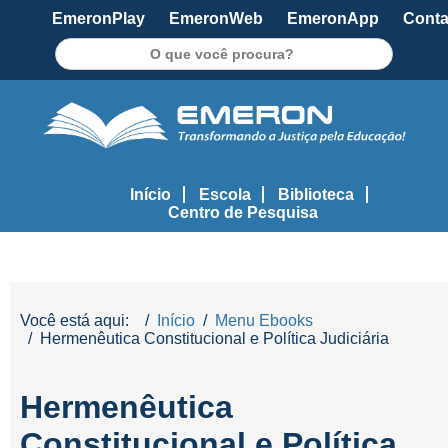
EmeronPlay
EmeronWeb
EmeronApp
Conta
Pesquisar
Início
Escola
Biblioteca
Centro de Pesquisa
Você está aqui:
Início
Menu Ebooks
Hermenêutica Constitucional e Política Judiciária
Hermenêutica
Constitucional e Política