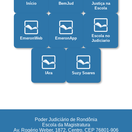
Início
BemJud
Justiça na
Escola
Escola no
EmeronWeb
EmeronApp
Judiciario
IAra
Suzy Soares
Poder Judiciário de Rondônia
Escola da Magistratura
Av. Rogério Weber, 1872, Centro. CEP 76801-906