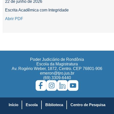
22 de junho de 2026
Escrita Acadêmica com Integridade
Abrir PDF
Poder Judiciário de Rondônia
Escola da Magistratura
Av. Rogério Weber, 1872, Centro. CEP 76801-906
emeron@tjro.jus.br
(69) 3309-6440
Início
Escola
Biblioteca
Centro de Pesquisa